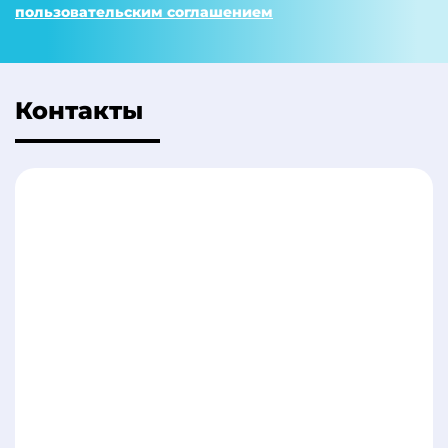
пользовательским соглашением
Контакты