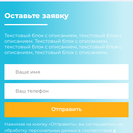
Оставьте заявку
Текстовый блок с описанием, текстовый блок с
описанием. Текстовый блок с описанием,
текстовый блок с описанием, текстовый блок с
описанием, текстовый блок с описанием,
Нажимая на кнопку «Отправить», вы соглашаетесь на
обработку персональных данных в соответствии
с