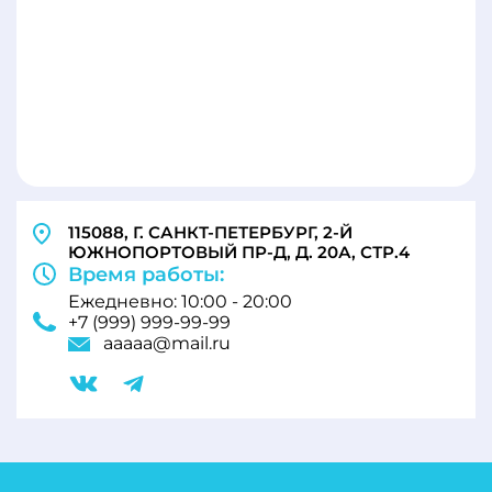
115088, Г. САНКТ-ПЕТЕРБУРГ, 2-Й
ЮЖНОПОРТОВЫЙ ПР-Д, Д. 20А, СТР.4
Время работы:
Ежедневно: 10:00 - 20:00
+7 (999) 999-99-99
aaaaa@mail.ru