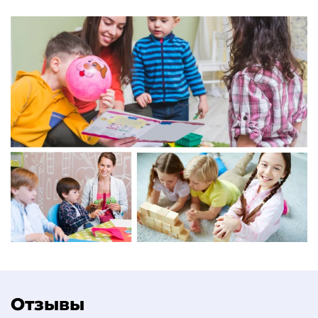
Отзывы