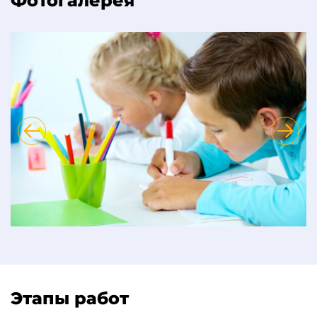
Фотогалерея
Этапы работ