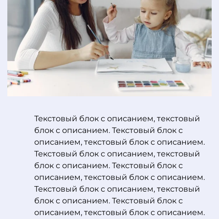
Текстовый блок с описанием, текстовый
блок с описанием. Текстовый блок с
описанием, текстовый блок с описанием.
Текстовый блок с описанием, текстовый
блок с описанием. Текстовый блок с
описанием, текстовый блок с описанием.
Текстовый блок с описанием, текстовый
блок с описанием. Текстовый блок с
описанием, текстовый блок с описанием.