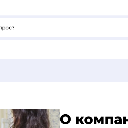
прос?
О компа