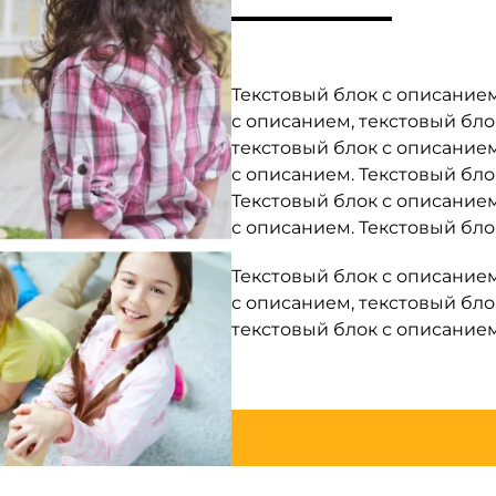
Текстовый блок с описанием
с описанием, текстовый бло
текстовый блок с описанием
с описанием. Текстовый бло
Текстовый блок с описанием
с описанием. Текстовый бло
Текстовый блок с описанием
с описанием, текстовый бло
текстовый блок с описанием