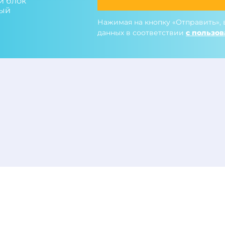
й блок
вый
Нажимая на кнопку «Отправить», 
данных в соответствии
с пользо