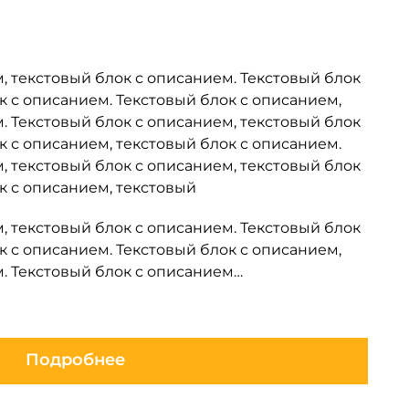
, текстовый блок с описанием. Текстовый блок
к с описанием. Текстовый блок с описанием,
. Текстовый блок с описанием, текстовый блок
к с описанием, текстовый блок с описанием.
, текстовый блок с описанием, текстовый блок
к с описанием, текстовый
, текстовый блок с описанием. Текстовый блок
к с описанием. Текстовый блок с описанием,
. Текстовый блок с описанием…
Подробнее