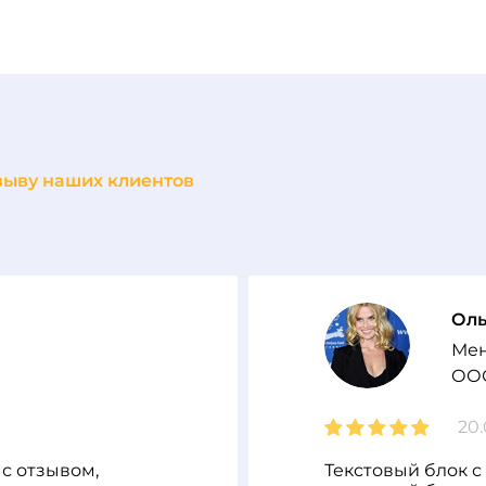
зыву наших клиентов
Оль
Ме
ООО
20.
 с отзывом,
Текстовый блок с