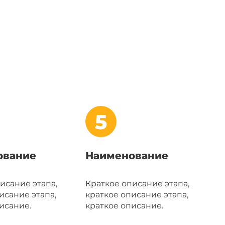
5
ование
Наименование
исание этапа,
Краткое описание этапа,
исание этапа,
краткое описание этапа,
исание.
краткое описание.