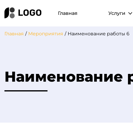
Главная
Услуги
Главная
Мероприятия
Наименование работы 6
Наименование 