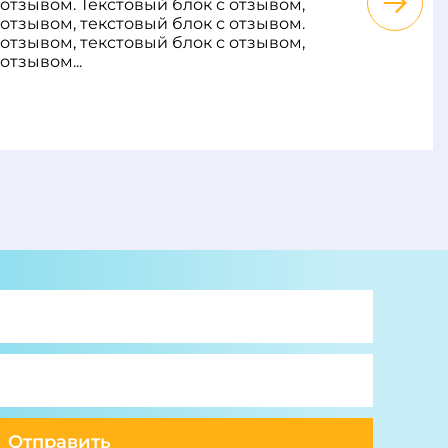
 отзывом. Текстовый блок с отзывом,
 отзывом, текстовый блок с отзывом.
 отзывом, текстовый блок с отзывом,
отзывом...