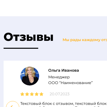
Отзывы
Мы рады каждому от
Ольга Иванова
Менеджер
ООО “Наименование”
20.07.2023
Текстовый блок с отзывом, текстовый блок